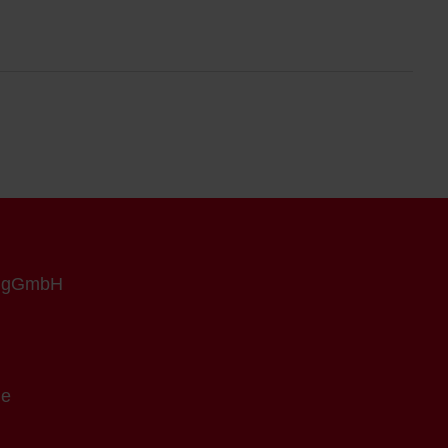
n gGmbH
de