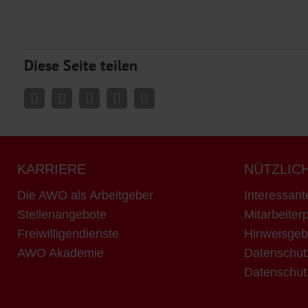
Diese Seite teilen
KARRIERE
NÜTZLIC
Die AWO als Arbeitgeber
Interessant
Stellenangebote
Mitarbeiterp
Freiwilligendienste
Hinweisgeb
AWO Akademie
Datenschut
Datenschut