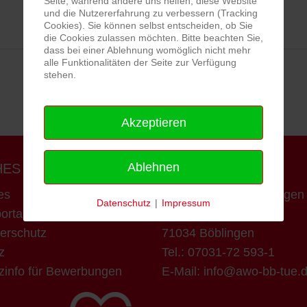
Seite, während andere uns helfen, diese Website
und die Nutzererfahrung zu verbessern (Tracking
Cookies). Sie können selbst entscheiden, ob Sie
die Cookies zulassen möchten. Bitte beachten Sie,
dass bei einer Ablehnung womöglich nicht mehr
alle Funktionalitäten der Seite zur Verfügung
stehen.
Akzeptieren
Ablehnen
HES
KONTAKT
es
AWO Böblingen-Tübinge
Datenschutz
|
Impressum
ortal Bits Hr
Eugen-Bolz-Str. 1
erschutz
71034 Böblingen
z
Tel.:
07031-72 593-1
zinfo für Bewerbungen
E-Mail:
info@awo-bb-tue.