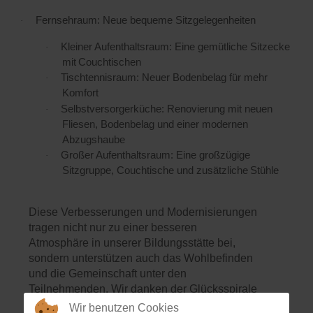
Fernsehraum: Neue bequeme
Sitzgelegenheiten
·
Kleiner Aufenthaltsraum: Eine gemütliche Sitzecke
·
mit
Couchtischen
Tischtennisraum: Neuer Bodenbelag für mehr
·
Komfort
Selbstversorgerküche: Renovierung mit neuen
·
Fliesen, Bodenbelag und einer modernen
Abzugshaube
Großer Aufenthaltsraum: Eine großzügige
·
Sitzgruppe, Couchtische und zusätzliche
Stühle
Diese Verbesserungen und Modernisierungen
tragen nicht nur zu einer besseren
Atmosphäre in unserer Bildungsstätte bei,
sondern unterstützen auch das Wohlbefinden
und die Gemeinschaft unter den
Teilnehmenden. Wir danken der Glücksspirale
herzlich für ihre wertvolle Unterstützung, die
Wir benutzen Cookies