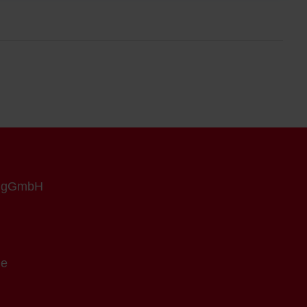
n gGmbH
de