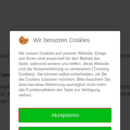
Wir benutzen Cookies
Wir nutzen Cookies auf unserer Website. Einige
acz ein Sozialverband. Sie gehört zu den sechs Spitzen
von ihnen sind essenziell für den Betrieb der
Seite, während andere uns helfen, diese Website
und die Nutzererfahrung zu verbessern (Tracking
Cookies). Sie können selbst entscheiden, ob Sie
 und Handeln.
die Cookies zulassen möchten. Bitte beachten Sie,
dass bei einer Ablehnung womöglich nicht mehr
 Jugendverband der Arbeiterwohlfahrt (AWO) im Landeste
alle Funktionalitäten der Seite zur Verfügung
iger Jugendverband. Solidarität und soziales Engagemen
stehen.
it“.
Akzeptieren