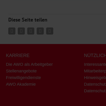
Diese Seite teilen
KARRIERE
NÜTZLIC
Die AWO als Arbeitgeber
Interessant
Stellenangebote
Mitarbeiterp
Freiwilligendienste
Hinweisgeb
AWO Akademie
Datenschut
Datenschut