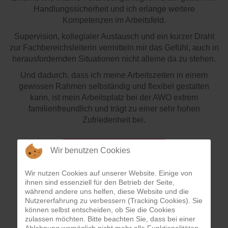
Handlungssicherheit und ich erlange weitere
Kompetenzen im Arbeitsfeld.
Supervision, kollegialer Austausch und ein kurzer Draht
zur Fachbereichsleiterin vermitteln mir das Gefühl, auch in
herausfordernden Situationen nicht alleine da zu stehen.
Und dadurch, dass ich meine Arbeitszeiten in einem
gewissen Rahmen selbständig und flexibel gestalten
kann, ist mein Arbeitsplatz bei der AWO extrem
familienfreundlich und trägt zu einer sehr hohen
Zufriedenheit bei.
Wir benutzen Cookies
Marion Gomes dos Santos
Wir nutzen Cookies auf unserer Website. Einige von
ihnen sind essenziell für den Betrieb der Seite,
während andere uns helfen, diese Website und die
Nutzererfahrung zu verbessern (Tracking Cookies). Sie
können selbst entscheiden, ob Sie die Cookies
zulassen möchten. Bitte beachten Sie, dass bei einer