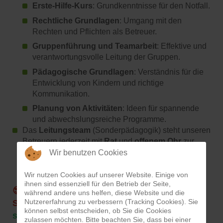
Erste-Hilfe-Kurs
: Grundkenntnisse für den Notfall.
Rechtliche Grundlagen
: Umgang mit den
Rechten und Pflichten als Betreuer.
Gruppenführung und Teamarbeit
: Effektive und
verantwortungsvolle Leitung der Gruppen.
Pädagogische Grundlagen
: Verständnis für die
Entwicklung von Kindern und richtige
Kommunikation.
Planung von Aktivitäten
: Ideen für spannende
und abwechslungsreiche Programme.
Das
Leitungsteam
(Sonderpädagogik) steht unseren
Betreuern jederzeit mit
Rat
und
offenem Ohr
zur
Seite.
Wir benutzen Cookies
Wir nutzen Cookies auf unserer Website. Einige von
ihnen sind essenziell für den Betrieb der Seite,
😎Du möchtest Mini-Betreuer*in bei der
während andere uns helfen, diese Website und die
Nutzererfahrung zu verbessern (Tracking Cookies). Sie
Stadtranderholung in Leonberg werden?
Hier
können selbst entscheiden, ob Sie die Cookies
sind die Anmeldeunterlagen
.
zulassen möchten. Bitte beachten Sie, dass bei einer