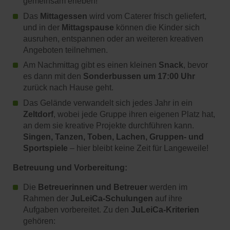
gemeinsam erleben!
Das
Mittagessen
wird vom Caterer frisch geliefert,
und in der
Mittagspause
können die Kinder sich
ausruhen, entspannen oder an weiteren kreativen
Angeboten teilnehmen.
Am Nachmittag gibt es einen kleinen
Snack
, bevor
es dann mit den
Sonderbussen um 17:00 Uhr
zurück nach Hause geht.
Das Gelände verwandelt sich jedes Jahr in ein
Zeltdorf
, wobei jede Gruppe ihren eigenen Platz hat,
an dem sie kreative Projekte durchführen kann.
Singen, Tanzen, Toben, Lachen, Gruppen- und
Sportspiele
– hier bleibt keine Zeit für Langeweile!
Betreuung und Vorbereitung:
Die
Betreuerinnen und Betreuer
werden im
Rahmen der
JuLeiCa-Schulungen
auf ihre
Aufgaben vorbereitet. Zu den
JuLeiCa-Kriterien
gehören: