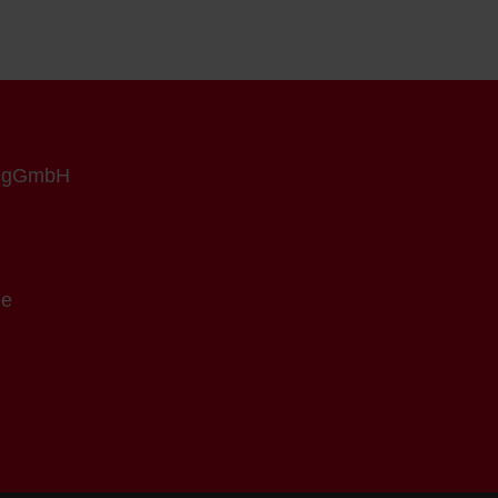
n gGmbH
de