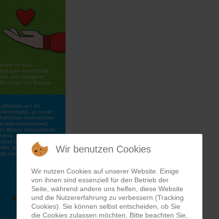
Wir benutzen Cookies
Wir nutzen Cookies auf unserer Website. Einige
von ihnen sind essenziell für den Betrieb der
Seite, während andere uns helfen, diese Website
und die Nutzererfahrung zu verbessern (Tracking
Cookies). Sie können selbst entscheiden, ob Sie
die Cookies zulassen möchten. Bitte beachten Sie,