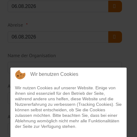
Abreise
Name der Organisation
Wir benutzen Cookies
Art der Veranstaltung
Wir nutzen Cookies auf unserer Website. Einige von
ihnen sind essenziell für den Betrieb der Seite,
während andere uns helfen, diese Website und die
Nutzererfahrung zu verbessern (Tracking Cookies). Sie
können selbst entscheiden, ob Sie die Cookies
zulassen möchten. Bitte beachten Sie, dass bei einer
Art der Verpflegung
Ablehnung womöglich nicht mehr alle Funktionalitäten
der Seite zur Verfügung stehen.