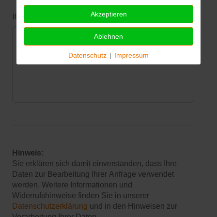
Akzeptieren
Ihre Nachricht an uns
Ablehnen
Datenschutz
|
Impressum
Hinweis:
Sie erklären sich damit einverstanden, dass Ihre
Daten zur Bearbeitung Ihrer Anfrage verwendet
werden. Weitere Informationen und
Widerrufshinweise finden Sie in unserer
Datenschutzerklärung
und in den Hinweisen zur
Verarbeitung Ihrer Daten.