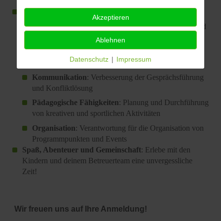
Persönliche Weiterentwicklung
in folgenden Bereichen:
Akzeptieren
Führungskompetenz
: Verantwortung übernehmen und
Gruppen leiten
Ablehnen
Teamarbeit
: Zusammenarbeit mit anderen Betreuern
Datenschutz
|
Impressum
und Betreuerinnen
Kommunikation
: Verbesserung der Gesprächsführung
und Konfliktlösung
Pädagogische Fähigkeiten
: Planung und Durchführung
von kreativen und sportlichen Aktivitäten
Organisation
: Verantwortung für die Organisation von
Programmpunkten und Events
Spaß, Abenteuer und Gemeinschaft
: Erlebe mit den
Kindern und deinem Betreuerteam eine unvergessliche
Zeit!
Wir freuen uns auf Ihre Anmeldung!