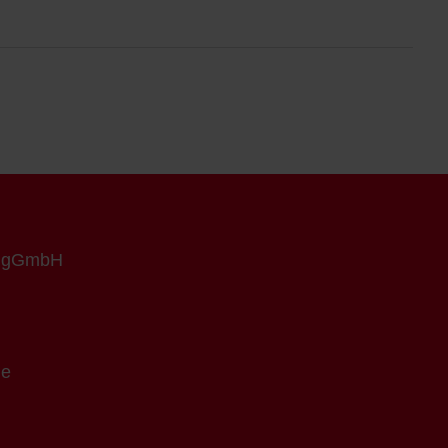
n gGmbH
de