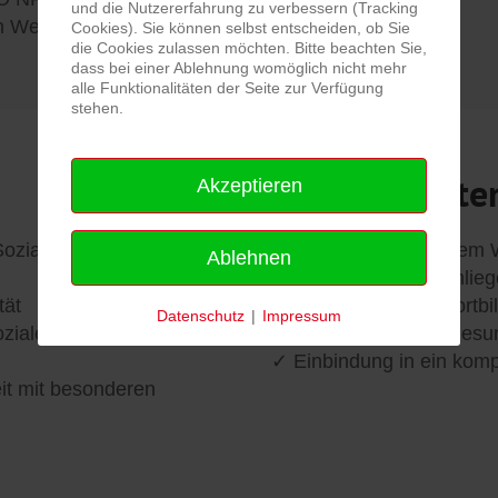
und die Nutzererfahrung zu verbessern (Tracking
in Weissach
Cookies). Sie können selbst entscheiden, ob Sie
die Cookies zulassen möchten. Bitte beachten Sie,
dass bei einer Ablehnung womöglich nicht mehr
alle Funktionalitäten der Seite zur Verfügung
stehen.
Was wir biete
Akzeptieren
zialarbeiter:in,
Eine Tätigkeit bei einem 
Ablehnen
Mitarbeitenden ein Anlieg
tät
✓ Fachspezifische Fortbi
Datenschutz
|
Impressum
ozialem Dienst des
✓ Ein betriebliches Gesu
✓ Einbindung in ein kom
eit mit besonderen