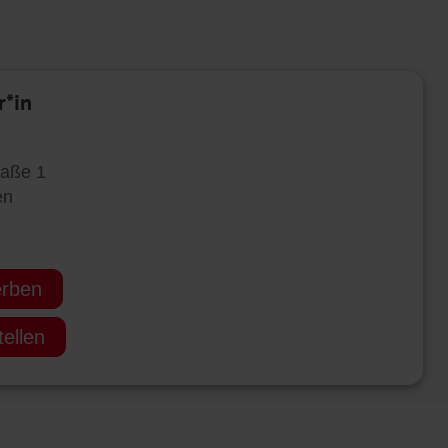
r*in
raße 1
en
erben
ellen