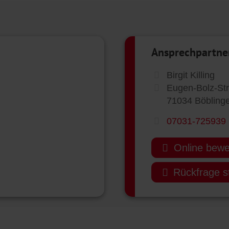
Ansprechpartne
Birgit Killing
Eugen-Bolz-St
71034 Böbling
07031-725939
Online bew
Rückfrage st