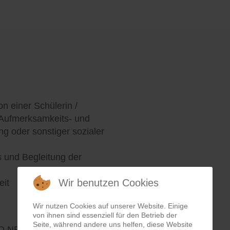
n einer Schülerin /
 Aufmerksamkeits- und
g oder sonstiger sozialer
s und Begleitung der
Wir benutzen Cookies
eit
Wir nutzen Cookies auf unserer Website. Einige
von ihnen sind essenziell für den Betrieb der
Seite, während andere uns helfen, diese Website
AWO NRW