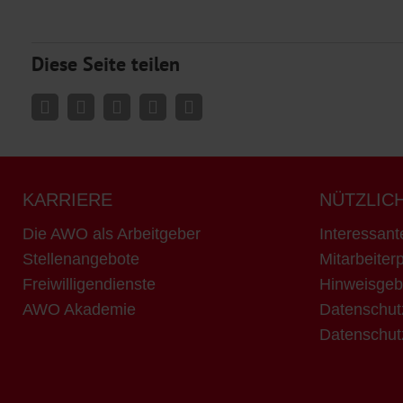
Diese Seite teilen
KARRIERE
NÜTZLIC
Die AWO als Arbeitgeber
Interessant
Stellenangebote
Mitarbeiterp
Freiwilligendienste
Hinweisgeb
AWO Akademie
Datenschut
Datenschut